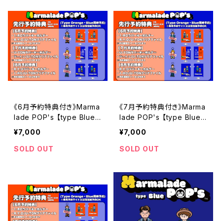
《6月予約特典付き》Marma
《7月予約特典付き》Marma
lade POP's 【type Blue】
lade POP's 【type Blue】
【 type Orange】 / Ⅱto
【 type Orange】 / Ⅱto
¥7,000
¥7,000
ne clan
ne clan
SOLD OUT
SOLD OUT