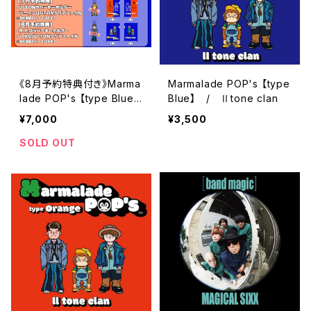
《8月予約特典付き》Marma
Marmalade POP's 【type
lade POP's 【type Blue】
Blue】 / Ⅱtone clan
【 type Orange】 / Ⅱto
¥7,000
¥3,500
ne clan
SOLD OUT