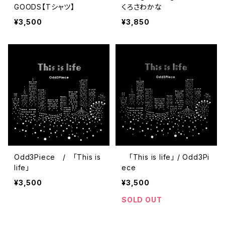
GOODS【Tシャツ】
くろさわかな
¥3,500
¥3,850
Odd3Piece / 「This is
「This is life」 / Odd3Pi
life」
ece
¥3,500
¥3,500
SOLD OUT