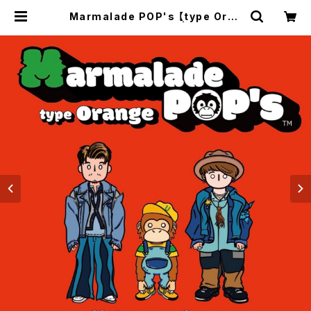
Marmalade POP's 【type Oran
ge】 / Ⅱtone clan | Actrus o
nline Shop