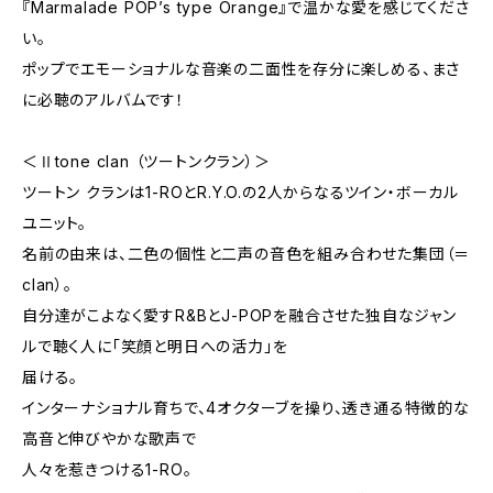
『Marmalade POP’s type Orange』で温かな愛を感じてくださ
い。
ポップでエモーショナルな音楽の二面性を存分に楽しめる、まさ
に必聴のアルバムです！
＜Ⅱtone clan （ツートンクラン）＞
ツートン クランは1-ROとR.Y.O.の2人からなるツイン・ボーカル
ユニット。
名前の由来は、二色の個性と二声の音色を組み合わせた集団（＝
clan）。
自分達がこよなく愛すR&BとJ-POPを融合させた独自なジャン
ルで聴く人に「笑顔と明日への活力」を
届ける。
インターナショナル育ちで、4オクターブを操り、透き通る特徴的な
高音と伸びやかな歌声で
人々を惹きつける1-RO。