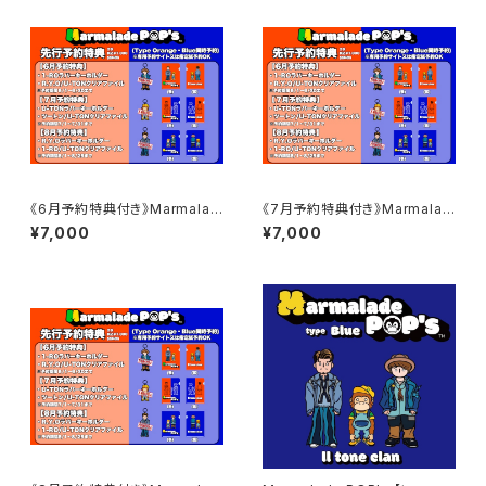
《6月予約特典付き》Marmalad
《7月予約特典付き》Marmalad
e POP's 【type Blue】【 type
e POP's 【type Blue】【 type
¥7,000
¥7,000
Orange】 / Ⅱtone clan
Orange】 / Ⅱtone clan