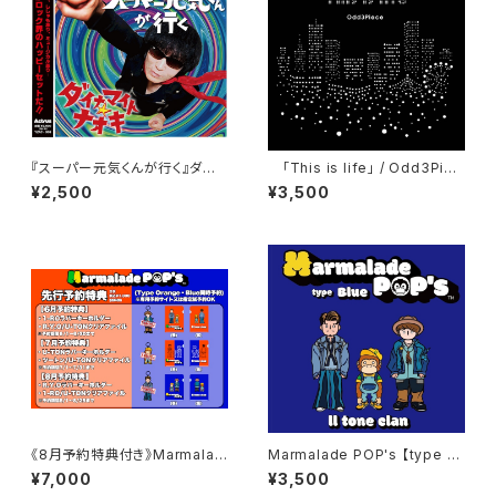
『スーパー元気くんが行く』ダイ
「This is life」 / Odd3Piec
ナマイト☆ナオキ
e
¥2,500
¥3,500
《8月予約特典付き》Marmalad
Marmalade POP's 【type Bl
e POP's 【type Blue】【 type
ue】 / Ⅱtone clan
¥7,000
¥3,500
Orange】 / Ⅱtone clan